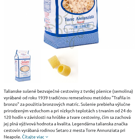
Talianske sušené bezvaječné cestoviny z tvrdej pšenice (semolina)
vyrábané od roku 1939 tradičnou remeselnou metódou "Trafila in
bronzo" za použitia bronzových matríc. Sušenie prebieha výlučne
prirodzeným vzduchom a pri nízkych teplotách s trvaním od 24 do
120 hodín v závislosti na hrúbke a tvare cestoviny, čím sa zachová
jej plná výživová hodnota a kvalita. Legendárna talianska značka
cestovín vyrábaná rodinou Setaro z mesta Torre Annunziata pri
Neapole.
Čítajte viac