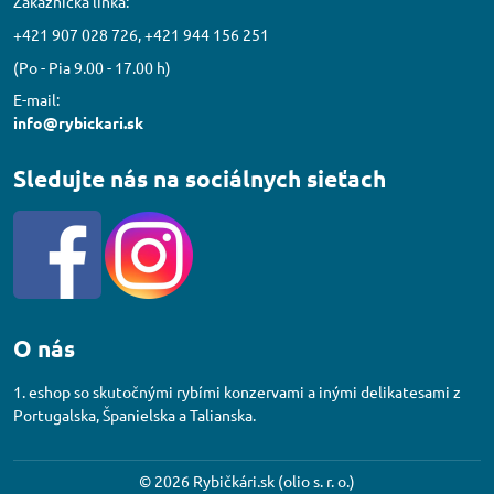
Zákaznícka linka:
+421 907 028 726, +421 944 156 251
(Po - Pia 9.00 - 17.00 h)
E-mail:
info@rybickari.sk
Sledujte nás na sociálnych sieťach
O nás
1. eshop so skutočnými rybími konzervami a inými delikatesami z
Portugalska, Španielska a Talianska.
©
2026
Rybičkári.sk (olio s. r. o.)