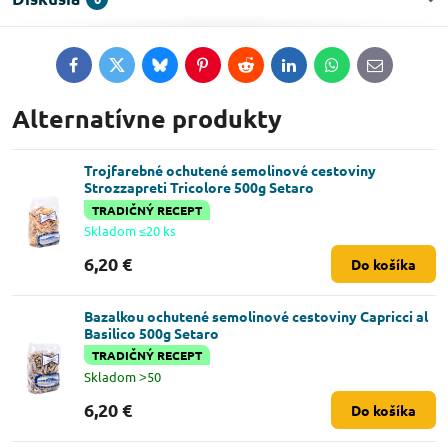
Facebook
Twitter
Bluesky
Pinterest
Reddit
LinkedIn
WhatsApp
E-
mail
Alternatívne produkty
Trojfarebné ochutené semolinové cestoviny
Strozzapreti Tricolore 500g Setaro
TRADIČNÝ RECEPT
Skladom ≤20 ks
6,20 €
Do košíka
Bazalkou ochutené semolinové cestoviny Capricci al
Basilico 500g Setaro
TRADIČNÝ RECEPT
Skladom ˃50
6,20 €
Do košíka