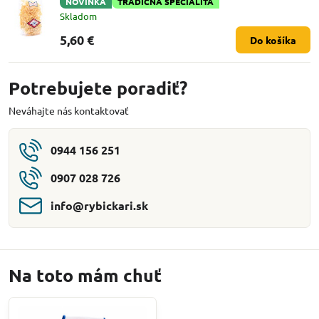
NOVINKA
TRADIČNÁ ŠPECIALITA
Skladom
5,60 €
Do košíka
Potrebujete poradiť?
Neváhajte nás kontaktovať
0944 156 251
0907 028 726
info​@rybickari​.sk
Na toto mám chuť