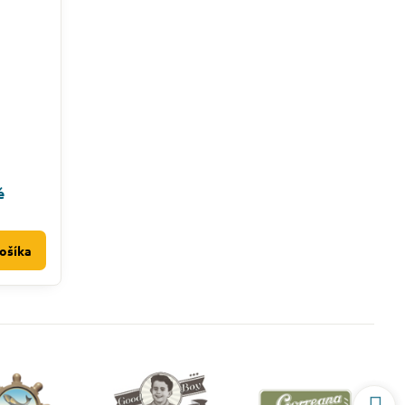
é
ošíka