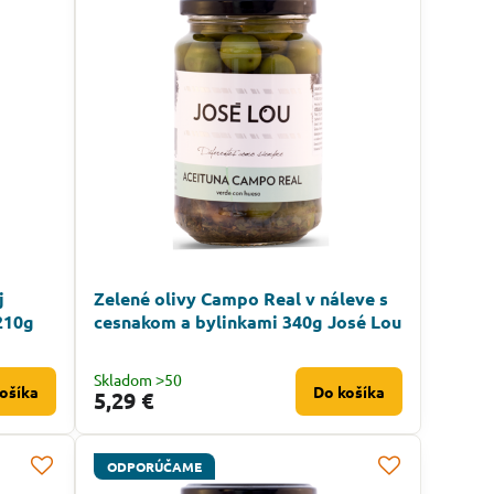
j
Zelené olivy Campo Real v náleve s
210g
cesnakom a bylinkami 340g José Lou
Skladom ˃50
ošíka
Do košíka
5,29 €
ODPORÚČAME