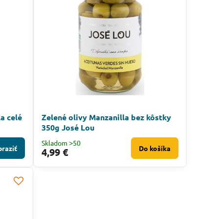
a celé
Zelené olivy Manzanilla bez kôstky
350g José Lou
Skladom ˃50
raziť
Do košíka
4,99 €