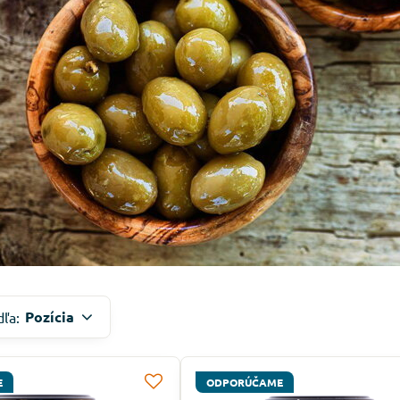
Pozícia
dľa:
E
ODPORÚČAME