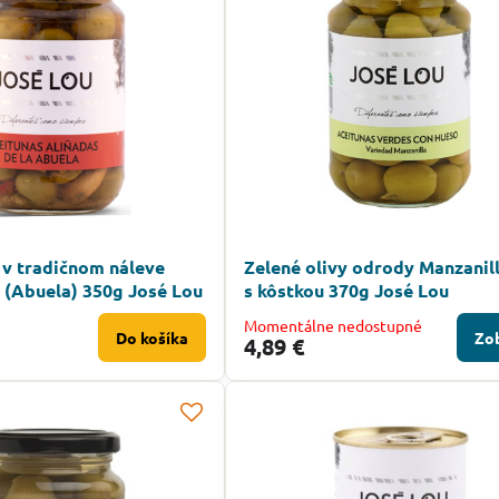
 v tradičnom náleve
Zelené olivy odrody Manzanill
 (Abuela) 350g José Lou
s kôstkou 370g José Lou
Momentálne nedostupné
Do košíka
Zob
4,89 €