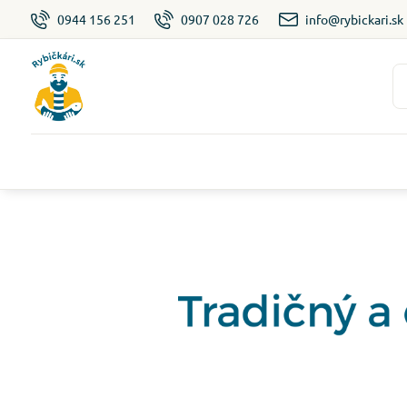
0944 156 251
0907 028 726
info@rybickari.sk