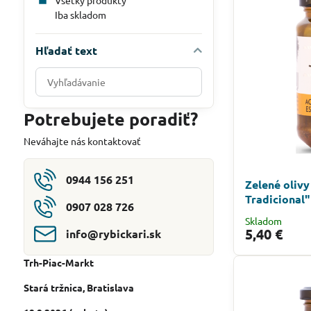
Všetky produkty
Iba skladom
Hľadať text
Prehľadať
výsledky
filtra
Potrebujete poradiť?
fulltextom
Neváhajte nás kontaktovať
0944 156 251
Zelené olivy
Tradicional"
0907 028 726
Skladom
5,40 €
info​@rybickari​.sk
Trh-Piac-Markt
Stará tržnica
, Bratislava