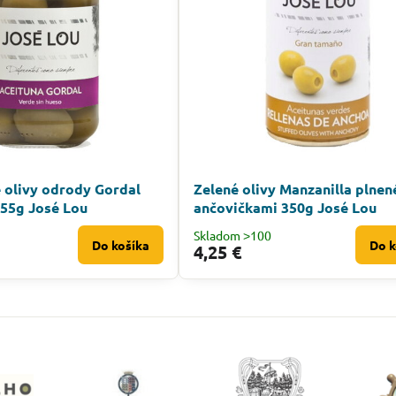
é olivy odrody Gordal
Zelené olivy Manzanilla plnen
355g José Lou
ančovičkami 350g José Lou
Skladom ˃100
Do košíka
Do k
4,25 €