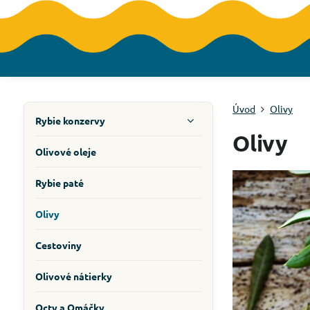
Úvod
Olivy
Rybie konzervy
Olivy
Olivové oleje
Rybie paté
Olivy
Cestoviny
Olivové nátierky
Octy a Omáčky