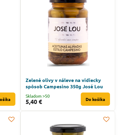
Zelené olivy v náleve na vidiecky
spôsob Campesino 350g José Lou
Skladom ˃50
ošíka
Do košíka
5,40 €