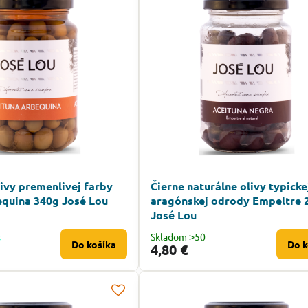
ivy premenlivej farby
Čierne naturálne olivy typicke
quina 340g José Lou
aragónskej odrody Empeltre 
José Lou
s
Skladom ˃50
Do košíka
Do k
4,80 €