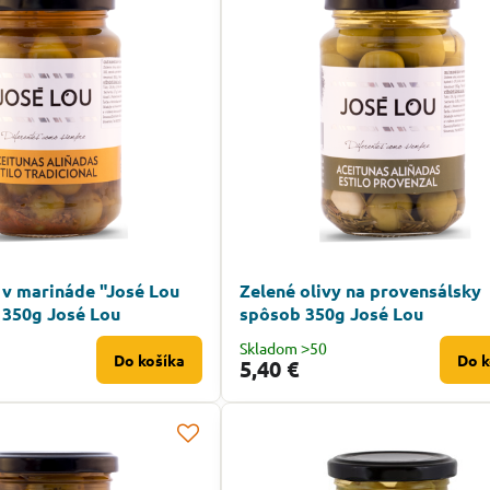
 v marináde "José Lou
Zelené olivy na provensálsky
 350g José Lou
spôsob 350g José Lou
Skladom ˃50
Do košíka
Do k
5,40 €