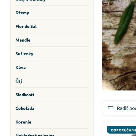
Džemy
Flor de Sal
Mandle
Sušienky
Káva
Čaj
Sladkosti
Radiť po
Čokoláda
Korenie
ODPORÚČAM
Nakladaná zelenina