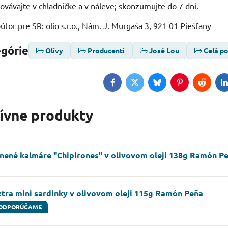
ovávajte v chladničke a v náleve; skonzumujte do 7 dní.
útor pre SR: olio s.r.o., Nám. J. Murgaša 3, 921 01 Piešťany
egórie
Olivy
Producenti
José Lou
Celá p
Facebook
Twitter
Bluesky
Pinterest
Reddit
L
tívne produkty
lnené kalmáre "Chipirones" v olivovom oleji 138g Ramón P
xtra mini sardinky v olivovom oleji 115g Ramón Peña
ODPORÚČAME