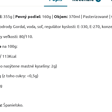
ť:
355g |
Pevný podiel:
160g |
Objem:
370ml | Pasterizované | 
odrody Gordal, voda, soľ, regulátor kyslosti: E-330, E-270, konz
y veľkosti: 80/110.
e
na 100g:
/ 113Kcal
ho nasýtene mastné kyseliny: 2g)
 (z toho cukry: <0,5g)
9g
u:
Španielsko.