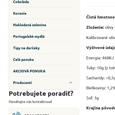
Čokoláda
Korenie
Čistá hmotnos
Nakladaná zelenina
Zloženie:
olivy 
Portugalské mydlá
Kalibrované oliv
Výživové údaj
Tipy na darčeky
Energia: 468KJ 
Celá ponuka
Tuky: 10g (z to
AKCIOVÁ PONUKA
Sacharidy: <0,5g
Producenti
Bielkoviny: 1,2
Potrebujete poradiť?
Soľ: 3g
Neváhajte nás kontaktovať
Krajina pôvod