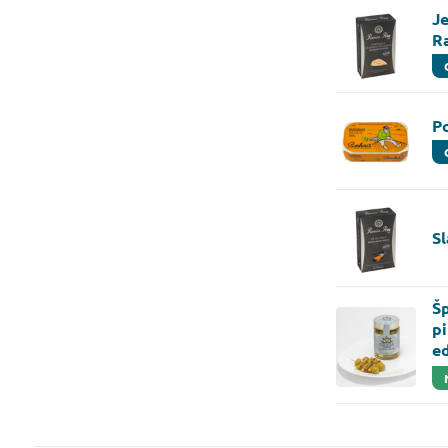
Je
R
Po
S
Šp
p
e