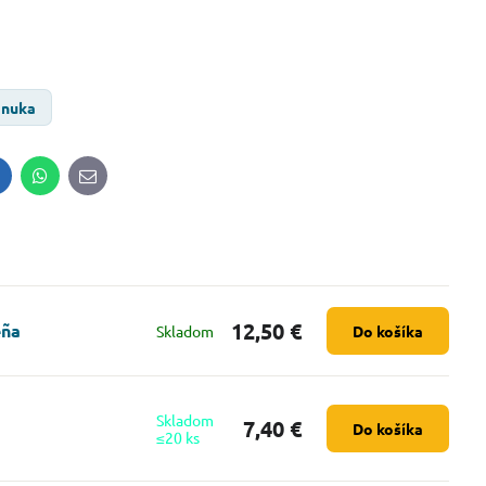
onuka
inkedIn
WhatsApp
E-
mail
12,50 €
eña
Skladom
Do košíka
Skladom
7,40 €
Do košíka
≤20 ks