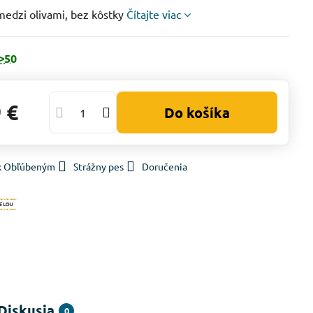
medzi olivami, bez kôstky
Čítajte viac
˃50
 €
Do košíka
 k Obľúbeným
Strážny pes
Doručenia
Diskusia
0