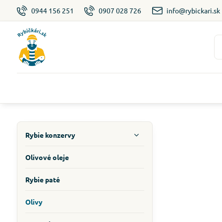
0944 156 251
0907 028 726
info@rybickari.sk
Rybie konzervy
Olivové oleje
Rybie paté
Olivy