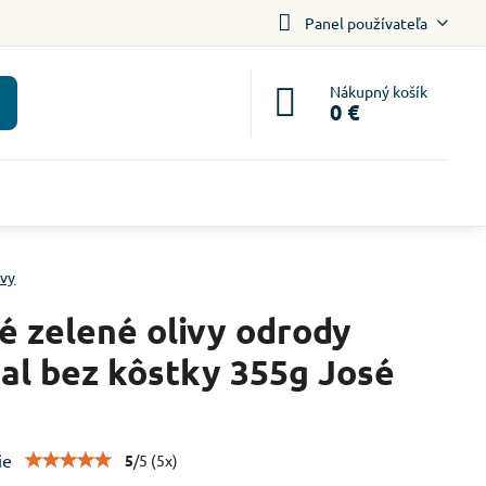
Panel používateľa
Nákupný košík
0 €
ivy
é zelené olivy odrody
al bez kôstky 355g José
ie
5
/
5
(
5
x)