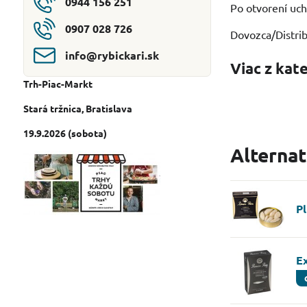
0944 156 251
Po otvorení uch
0907 028 726
Dovozca/Distrib
info​@rybickari​.sk
Viac z kat
Trh-Piac-Markt
Stará tržnica
, Bratislava
19.9.2026 (sobota)
Alterna
P
E