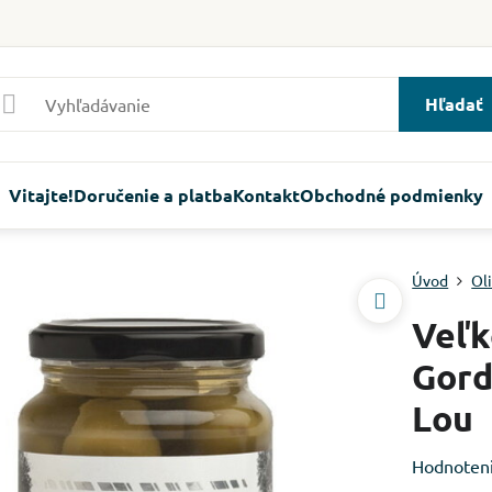
Hľadať
Vitajte!
Doručenie a platba
Kontakt
Obchodné podmienky
Úvod
Ol
Veľk
Gord
Lou
Hodnoten