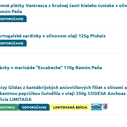
mné plátky Ventresca z brušnej časti bieleho tuniaka v oli
amón Peña
ODPORÚČAME
rtugalské sardinky v olivovom oleji 125g Pinhais
ODPORÚČAME
lávky v marináde "Escabeche" 110g Ramón Peña
ízy Gildas z kantábrijských ančovičkových filiet s olivami 
ikantnou papričkou Guindilla v oleji 250g CODESA Anchoas
dícia LIMITADA
NOVINKA
ODPORÚČAME
LIMITOVANÁ EDÍCIA