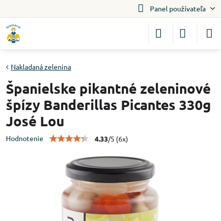
Panel používateľa
Nakladaná zelenina
Španielske pikantné zeleninové
špízy Banderillas Picantes 330g
José Lou
Hodnotenie
4.33
/
5
(
6
x)