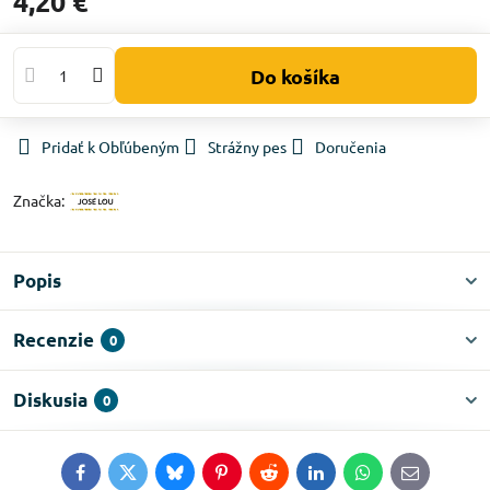
4,20 €
Do košíka
Pridať k Obľúbeným
Strážny pes
Doručenia
Značka:
Popis
Recenzie
0
Diskusia
0
Facebook
Twitter
Bluesky
Pinterest
Reddit
LinkedIn
WhatsApp
E-