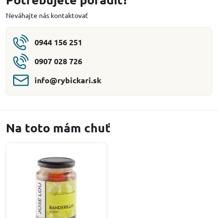
Neváhajte nás kontaktovať
0944 156 251
0907 028 726
info​@rybickari​.sk
Na toto mám chuť