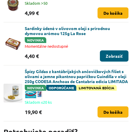
Skladom ˃50
4,99 €
Do košíka
Sardinky údené v olivovom oleji s prírodnou
dymovou arómou 125g La Rose
NOVINKA
Momentálne nedostupné
4,40 €
Zobraziť
Špízy Gildas z kantábrijských ančovičkových filiet s
olivami a jemne pikantnou papričkou Guindilla v oleji
250g CODESA Anchoas de Cantabria edícia LIMITADA
NOVINKA
ODPORÚČAME
LIMITOVANÁ EDÍCIA
Skladom ≤20 ks
19,90 €
Do košíka
Potrebujete poradiť?