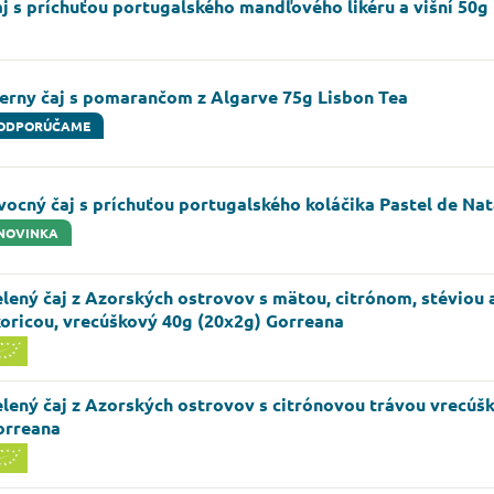
j s príchuťou portugalského mandľového likéru a višní 50g
ierny čaj s pomarančom z Algarve 75g Lisbon Tea
ODPORÚČAME
ocný čaj s príchuťou portugalského koláčika Pastel de Na
NOVINKA
lený čaj z Azorských ostrovov s mätou, citrónom, stéviou 
koricou, vrecúškový 40g (20x2g) Gorreana
lený čaj z Azorských ostrovov s citrónovou trávou vrecúš
orreana