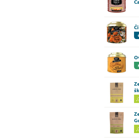
Ča
Č
Ov
Ze
š
Ze
G