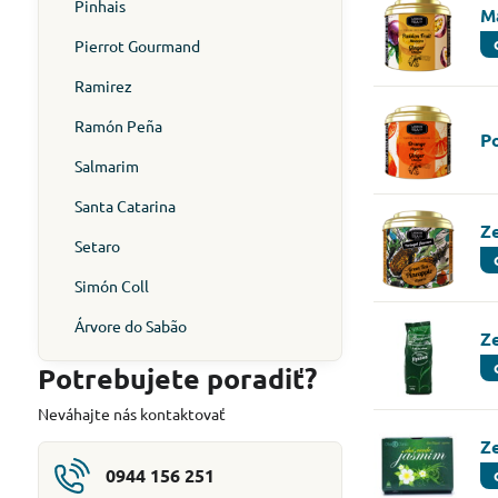
Pinhais
M
Pierrot Gourmand
Ramirez
Ramón Peña
P
Salmarim
Santa Catarina
Z
Setaro
Simón Coll
Árvore do Sabão
Z
Potrebujete poradiť?
Neváhajte nás kontaktovať
Z
0944 156 251