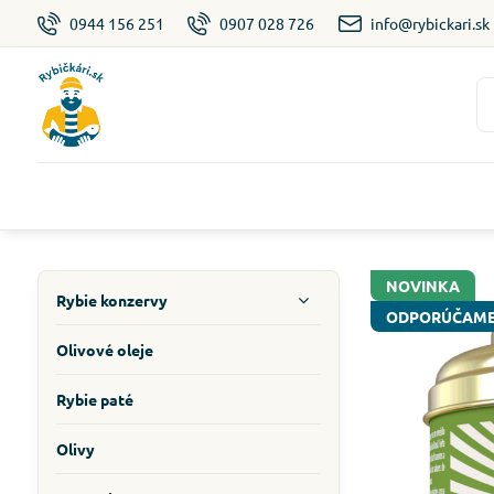
0944 156 251
0907 028 726
info@rybickari.sk
NOVINKA
Rybie konzervy
ODPORÚČAM
Olivové oleje
Rybie paté
Olivy