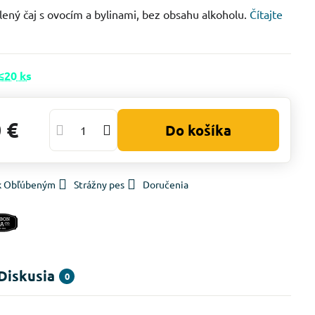
ený čaj s ovocím a bylinami, bez obsahu alkoholu.
Čítajte
≤20 ks
 €
Do košíka
 k Obľúbeným
Strážny pes
Doručenia
Diskusia
0