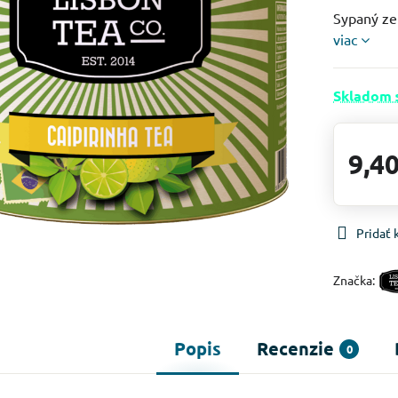
Sypaný zel
viac
Skladom 
9,40
Pridať
Značka:
Popis
Recenzie
0