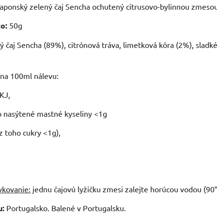
aponský zelený čaj Sencha ochutený citrusovo-bylinnou zmesou e
o:
50g
 čaj Sencha (89%), citrónová tráva, limetková kôra (2%), sladké
 na 100ml nálevu:
KJ,
o nasýtené mastné kyseliny <1g
z toho cukry <1g),
kovanie:
jednu čajovú lyžičku zmesi zalejte horúcou vodou (90°
u:
Portugalsko. Balené v Portugalsku.