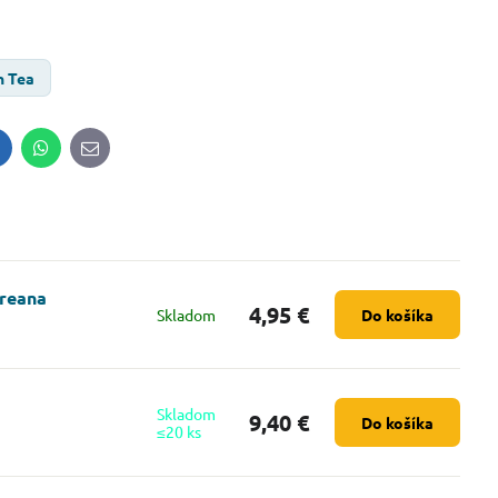
n Tea
inkedIn
WhatsApp
E-
mail
rreana
4,95 €
Skladom
Do košíka
Skladom
9,40 €
Do košíka
≤20 ks