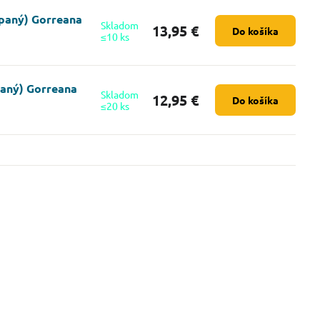
ypaný) Gorreana
Skladom
13,95 €
Do košíka
≤10 ks
paný) Gorreana
Skladom
12,95 €
Do košíka
≤20 ks