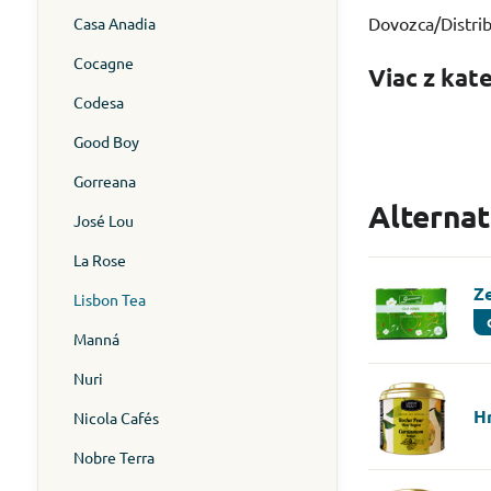
Dovozca/Distribú
Casa Anadia
Cocagne
Viac z kat
Codesa
Good Boy
Gorreana
Alterna
José Lou
La Rose
Z
Lisbon Tea
Manná
Nuri
H
Nicola Cafés
Nobre Terra