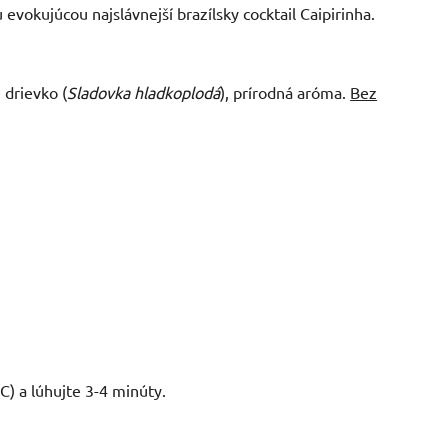
vokujúcou najslávnejší brazílsky cocktail Caipirinha.
 drievko (
Sladovka hladkoplodá
), prírodná aróma.
Bez
C) a lúhujte 3-4 minúty.