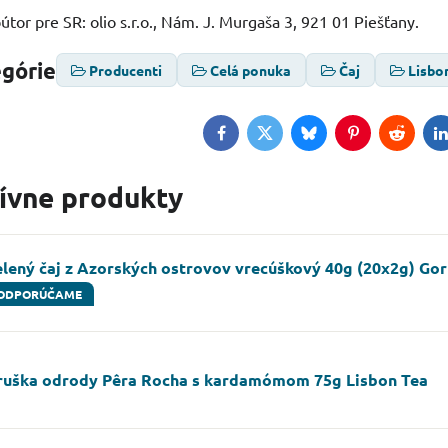
tor pre SR: olio s.r.o., Nám. J. Murgaša 3, 921 01 Piešťany.
egórie
Producenti
Celá ponuka
Čaj
Lisbo
Facebook
Twitter
Bluesky
Pinterest
Reddit
L
tívne produkty
elený čaj z Azorských ostrovov vrecúškový 40g (20x2g) Go
ODPORÚČAME
ruška odrody Pêra Rocha s kardamómom 75g Lisbon Tea