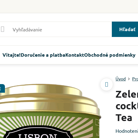
Hľadať
Vitajte!
Doručenie a platba
Kontakt
Obchodné podmienky
Úvod
Pr
E
Zele
cock
Tea
Hodnoten