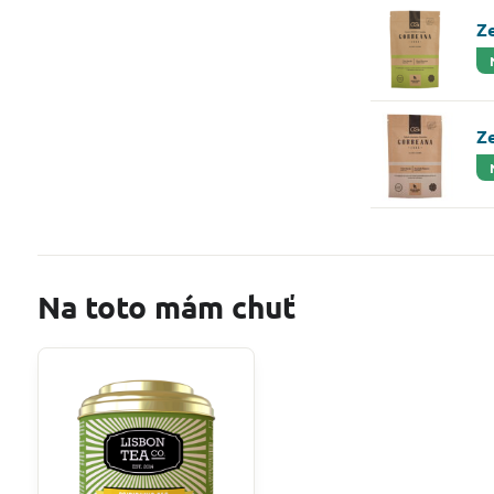
Ze
Z
Na toto mám chuť