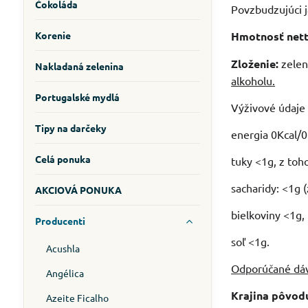
Čokoláda
Povzbudzujúci j
Korenie
Hmotnosť nett
Zloženie:
zelený
Nakladaná zelenina
alkoholu.
Portugalské mydlá
Výživové údaje
Tipy na darčeky
energia 0Kcal/0
Celá ponuka
tuky <1g, z toh
sacharidy: <1g (
AKCIOVÁ PONUKA
bielkoviny <1g,
Producenti
soľ <1g.
Acushla
Odporúčané dáv
Angélica
Krajina pôvod
Azeite Ficalho