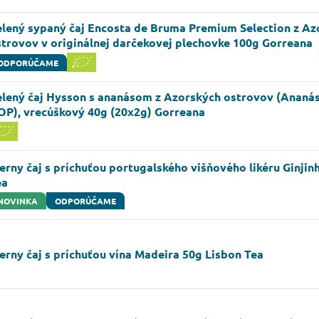
elený sypaný čaj Encosta de Bruma Premium Selection z Az
strovov v originálnej darčekovej plechovke 100g Gorreana
ODPORÚČAME
elený čaj Hysson s ananásom z Azorských ostrovov (Ananá
OP), vrecúškový 40g (20x2g) Gorreana
erny čaj s príchuťou portugalského višňového likéru Ginjin
ea
NOVINKA
ODPORÚČAME
erny čaj s príchuťou vína Madeira 50g Lisbon Tea