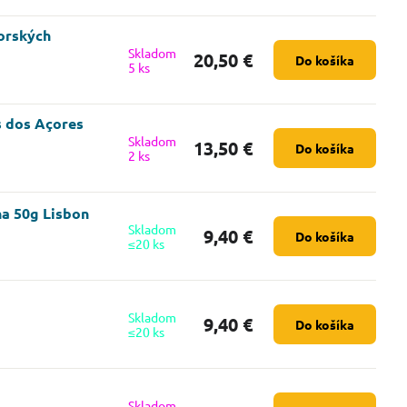
orských
Skladom
20,50 €
Do košíka
5 ks
s dos Açores
Skladom
13,50 €
Do košíka
2 ks
ha 50g Lisbon
Skladom
9,40 €
Do košíka
≤20 ks
Skladom
9,40 €
Do košíka
≤20 ks
Skladom