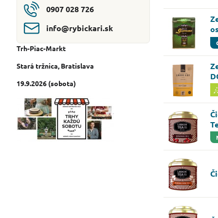
0907 028 726
Z
info​@rybickari​.sk
o
Trh-Piac-Markt
Z
Stará tržnica
, Bratislava
D
19.9.2026 (sobota)
Či
T
Či