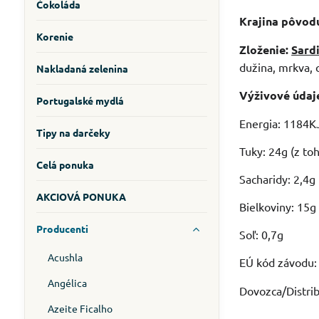
Čokoláda
Krajina pôvod
Korenie
Zloženie:
Sard
dužina, mrkva, cí
Nakladaná zelenina
Výživové údaj
Portugalské mydlá
Energia: 1184KJ
Tipy na darčeky
Tuky: 24g (z to
Celá ponuka
Sacharidy: 2,4g 
AKCIOVÁ PONUKA
Bielkoviny: 15g
Producenti
Soľ: 0,7g
Acushla
EÚ kód závodu
Angélica
Dovozca/Distrib
Azeite Ficalho
---