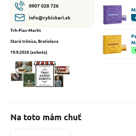
0907 028 726
M
info​@rybickari​.sk
Trh-Piac-Markt
Pa
Stará tržnica
, Bratislava
M
19.9.2026 (sobota)
Na toto mám chuť