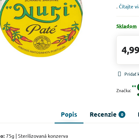
.
Čítajte v
Skladom
4,99
Pridať
Značka:
Popis
Recenzie
0
o:
75g | Sterilizovaná konzerva