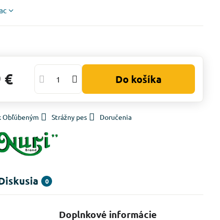
iac
 €
Do košíka
 k Obľúbeným
Strážny pes
Doručenia
Diskusia
0
Doplnkové informácie