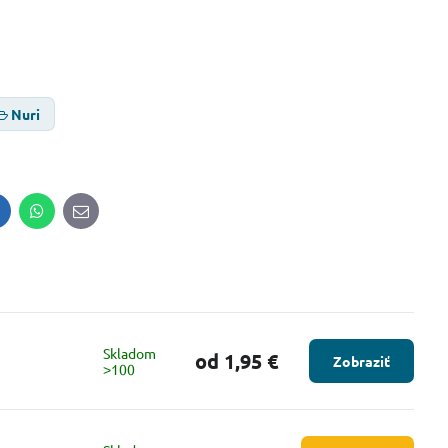
Nuri
inkedIn
WhatsApp
E-
mail
Skladom
od 1,95 €
Zobraziť
˃100