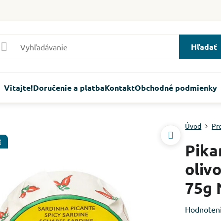
Hľadať
Vitajte!
Doručenie a platba
Kontakt
Obchodné podmienky
Úvod
Pr
E
Pika
oliv
75g 
Hodnoten