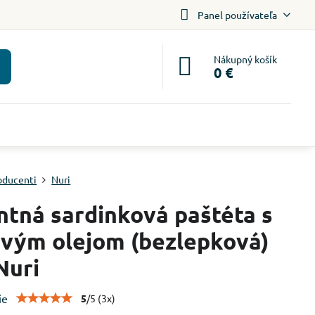
Panel používateľa
Nákupný košík
0 €
oducenti
Nuri
ntná sardinková paštéta s
ovým olejom (bezlepková)
Nuri
ie
5
/
5
(
3
x)