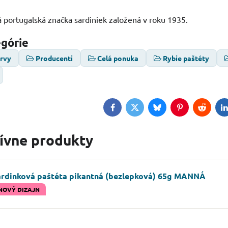
á portugalská značka sardiniek založená v roku 1935.
egórie
ervy
Producenti
Celá ponuka
Rybie paštéty
Facebook
Twitter
Bluesky
Pinterest
Reddit
L
tívne produkty
ardinková paštéta pikantná (bezlepková) 65g MANNÁ
NOVÝ DIZAJN