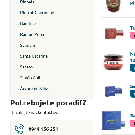
Pinhais
Pi
Pierrot Gourmand
Ramirez
T
Ramón Peña
Salmarim
Ná
Santa Catarina
1
Setaro
Simón Coll
S
Árvore do Sabão
Potrebujete poradiť?
Neváhajte nás kontaktovať
S
0944 156 251