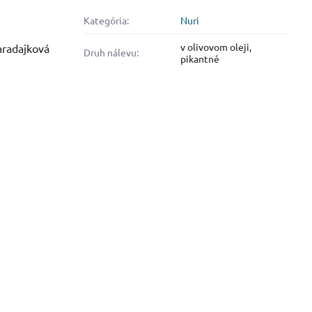
Kategória:
Nuri
v olivovom oleji,
paradajková
Druh nálevu:
pikantné