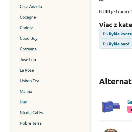
Casa Anadia
NURI je tradičn
Cocagne
Viac z kat
Codesa
Rybie konz
Good Boy
Rybie paté
Gorreana
José Lou
La Rose
Alterna
Lisbon Tea
Manná
S
Nuri
Nicola Cafés
Nobre Terra