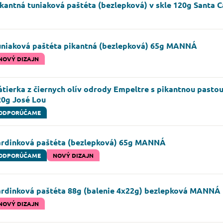
kantná tuniaková paštéta (bezlepková) v skle 120g Santa C
uniaková paštéta pikantná (bezlepková) 65g MANNÁ
NOVÝ DIZAJN
tierka z čiernych olív odrody Empeltre s pikantnou pastou
20g José Lou
ODPORÚČAME
ardinková paštéta (bezlepková) 65g MANNÁ
ODPORÚČAME
NOVÝ DIZAJN
ardinková paštéta 88g (balenie 4x22g) bezlepková MANNÁ
NOVÝ DIZAJN