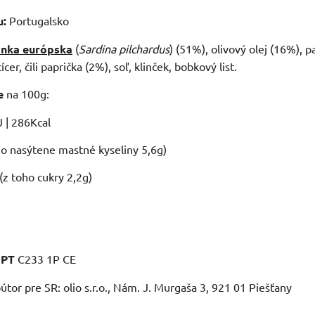
u:
Portugalsko
inka európska
(
Sardina pilchardus
) (51%), olivový olej (16%), 
cer, čili paprička (2%), soľ, klinček, bobkový list.
e
na 100g:
 | 286Kcal
ho nasýtene mastné kyseliny 5,6g)
(z toho cukry 2,2g)
:
PT
C233 1P CE
útor pre SR: olio s.r.o., Nám. J. Murgaša 3, 921 01 Piešťany