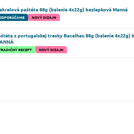
akrelová paštéta 88g (balenie 4x22g) bezlepková Manná
ODPORÚČAME
NOVÝ DIZAJN
štéta z portugalskej tresky Bacalhau 88g (balenie 4x22g)
ANNÁ
TRADIČNÝ RECEPT
NOVÝ DIZAJN