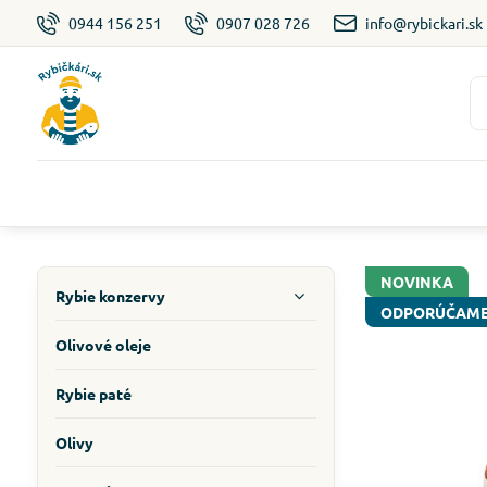
0944 156 251
0907 028 726
info@rybickari.sk
NOVINKA
Rybie konzervy
ODPORÚČAM
Olivové oleje
Rybie paté
Olivy