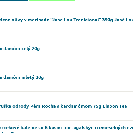
lené olivy v marináde "José Lou Tradicional" 350g José Lo
ardamóm celý 20g
ardamóm mletý 30g
ruška odrody Pêra Rocha s kardamómom 75g Lisbon Tea
arčekové balenie so 6 kusmi portugalských remeselných d