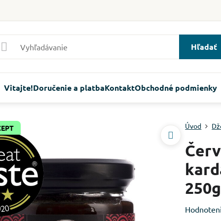
Hľadať
Vitajte!
Doručenie a platba
Kontakt
Obchodné podmienky
Úvod
Dž
CEPT
Červ
kard
250g
Hodnoten