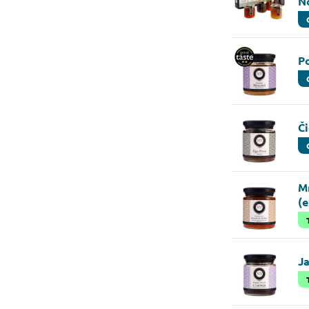
N
P
Či
M
(
J