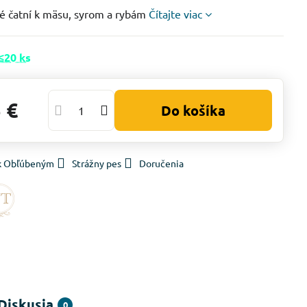
é čatní k mäsu, syrom a rybám
Čítajte viac
≤20 ks
 €
Do košíka
 k Obľúbeným
Strážny pes
Doručenia
Diskusia
0