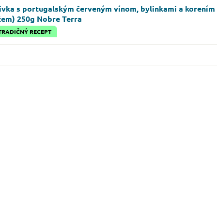
livka s portugalským červeným vínom, bylinkami a korením 
žem) 250g Nobre Terra
TRADIČNÝ RECEPT