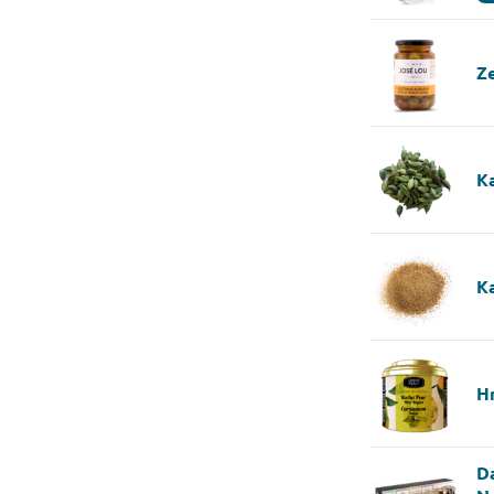
Ze
K
K
H
D