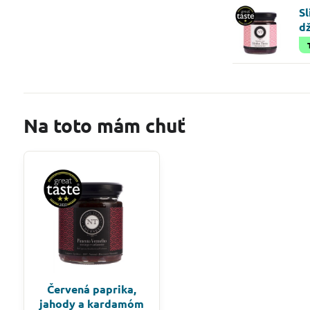
S
d
Na toto mám chuť
Červená paprika,
jahody a kardamóm