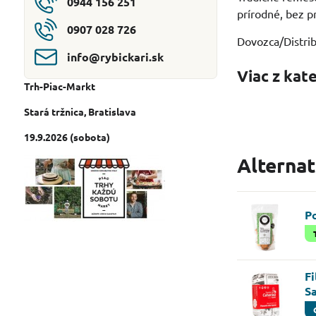
0944 156 251
prírodné, bez p
0907 028 726
Dovozca/Distrib
info​@rybickari​.sk
Viac z kat
Trh-Piac-Markt
Stará tržnica
, Bratislava
19.9.2026 (sobota)
Alterna
P
Fi
S