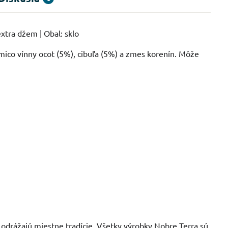
xtra džem | Obal: sklo
amico vínny ocot (5%), cibuľa (5%) a zmes korenín. Môže
odrážajú miestne tradície. Všetky výrobky Nobre Terra sú