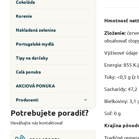
Čokoláda
Korenie
Hmotnosť nett
Nakladaná zelenina
Zloženie:
červe
obsahovať sto
Portugalské mydlá
Výživové údaje 
Tipy na darčeky
Energia: 855 KJ
Celá ponuka
Tuky: <0,5 g (z
AKCIOVÁ PONUKA
Sacharidy: 47,2 
Producenti
Bielkoviny: 3,1 
Potrebujete poradiť?
Soľ: 0 g
Neváhajte nás kontaktovať
Krajina pôvod
Tradičné remese