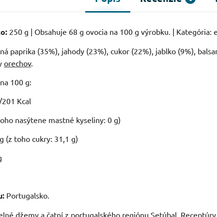
o:
250 g | Obsahuje 68 g ovocia na 100 g výrobku. | Kategória: e
ná paprika (35%), jahody (23%), cukor (22%), jablko (9%), bals
py
orechov
.
na 100 g:
/201 Kcal
 toho nasýtene mastné kyseliny: 0 g)
g (z toho cukry: 31,1 g)
g
u:
Portugalsko.
lné džemy a čatní z portugalského regiónu Setúbal. Receptúry 