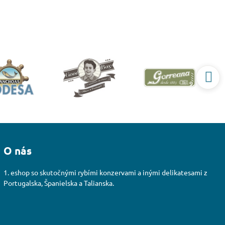
O nás
1. eshop so skutočnými rybími konzervami a inými delikatesami z
Portugalska, Španielska a Talianska.