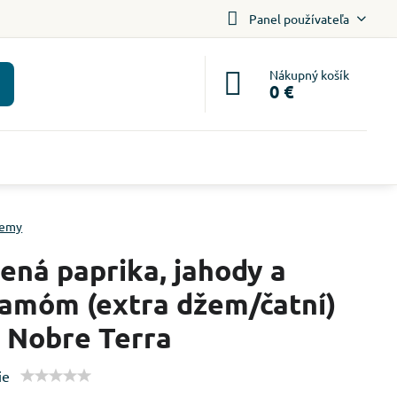
Panel používateľa
Nákupný košík
0 €
emy
ená paprika, jahody a
amóm (extra džem/čatní)
 Nobre Terra
ie