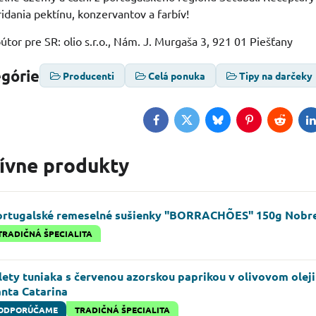
ridania pektínu, konzervantov a farbív!
útor pre SR: olio s.r.o., Nám. J. Murgaša 3, 921 01 Piešťany
egórie
Producenti
Celá ponuka
Tipy na darčeky
Facebook
Twitter
Bluesky
Pinterest
Reddit
L
tívne produkty
ortugalské remeselné sušienky "BORRACHÕES" 150g Nobre
TRADIČNÁ ŠPECIALITA
lety tuniaka s červenou azorskou paprikou v olivovom olej
anta Catarina
ODPORÚČAME
TRADIČNÁ ŠPECIALITA