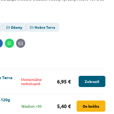
Džemy
Nobre Terra
inkedIn
WhatsApp
E-
mail
 Terra
Momentálne
6,95 €
Zobraziť
nedostupné
i 120g
5,40 €
Skladom ˃50
Do košíka