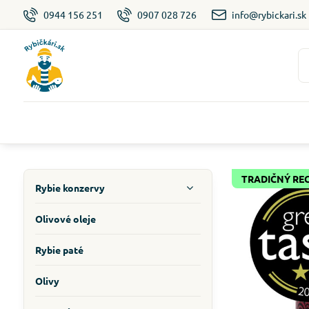
0944 156 251
0907 028 726
info@rybickari.sk
TRADIČNÝ RE
Rybie konzervy
Olivové oleje
Rybie paté
Olivy