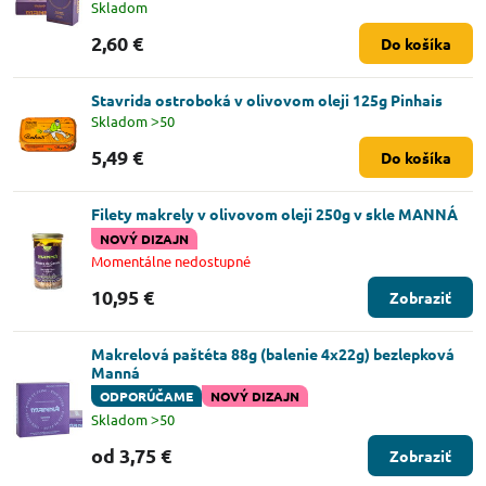
Skladom
2,60 €
Do košíka
Stavrida ostroboká v olivovom oleji 125g Pinhais
Skladom ˃50
5,49 €
Do košíka
Filety makrely v olivovom oleji 250g v skle MANNÁ
NOVÝ DIZAJN
Momentálne nedostupné
10,95 €
Zobraziť
Makrelová paštéta 88g (balenie 4x22g) bezlepková
Manná
ODPORÚČAME
NOVÝ DIZAJN
Skladom ˃50
od 3,75 €
Zobraziť