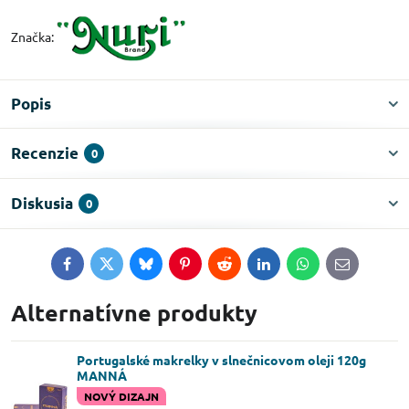
Značka:
Popis
Recenzie
0
Diskusia
0
Facebook
Twitter
Bluesky
Pinterest
Reddit
LinkedIn
WhatsApp
E-
mail
Alternatívne produkty
Portugalské makrelky v slnečnicovom oleji 120g
MANNÁ
NOVÝ DIZAJN