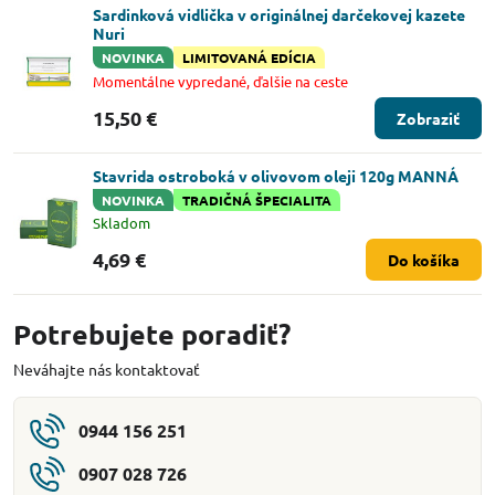
Sardinková vidlička v originálnej darčekovej kazete
Nuri
NOVINKA
LIMITOVANÁ EDÍCIA
Momentálne vypredané, ďalšie na ceste
15,50 €
Zobraziť
Stavrida ostroboká v olivovom oleji 120g MANNÁ
NOVINKA
TRADIČNÁ ŠPECIALITA
Skladom
4,69 €
Do košíka
Potrebujete poradiť?
Neváhajte nás kontaktovať
0944 156 251
0907 028 726