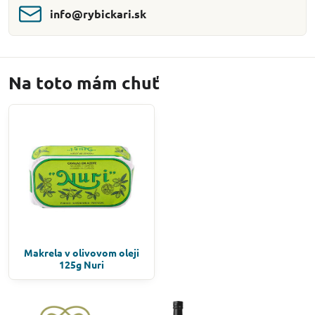
info​@rybickari​.sk
Na toto mám chuť
Makrela v olivovom oleji
125g Nuri