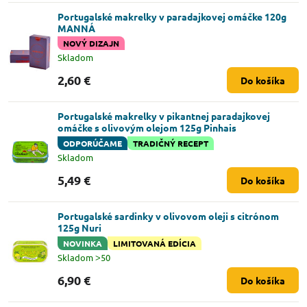
Portugalské makrelky v paradajkovej omáčke 120g
MANNÁ
NOVÝ DIZAJN
Skladom
2,60 €
Do košíka
Portugalské makrelky v pikantnej paradajkovej
omáčke s olivovým olejom 125g Pinhais
ODPORÚČAME
TRADIČNÝ RECEPT
Skladom
5,49 €
Do košíka
Portugalské sardinky v olivovom oleji s citrónom
125g Nuri
NOVINKA
LIMITOVANÁ EDÍCIA
Skladom ˃50
6,90 €
Do košíka