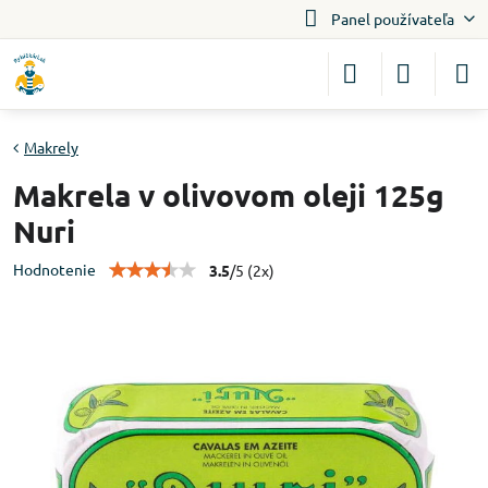
Panel používateľa
Makrely
Makrela v olivovom oleji 125g
Nuri
Hodnotenie
3.5
/
5
(
2
x)