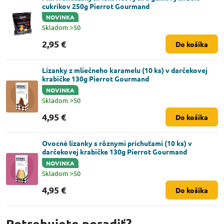
cukríkov 250g Pierrot Gourmand
NOVINKA
Skladom ˃50
2,95 €
Do košíka
Lízanky z mliečneho karamelu (10 ks) v darčekovej
krabičke 130g Pierrot Gourmand
NOVINKA
Skladom ˃50
4,95 €
Do košíka
Ovocné lízanky s rôznymi príchuťami (10 ks) v
darčekovej krabičke 130g Pierrot Gourmand
NOVINKA
Skladom ˃50
4,95 €
Do košíka
Potrebujete poradiť?