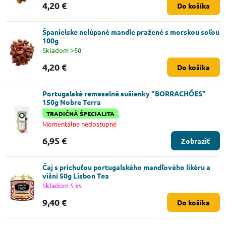
4,20 €
Do košíka
Španielske nelúpané mandle pražené s morskou soľou
100g
Skladom ˃50
4,20 €
Do košíka
Portugalské remeselné sušienky "BORRACHÕES"
150g Nobre Terra
TRADIČNÁ ŠPECIALITA
Momentálne nedostupné
6,95 €
Zobraziť
Čaj s príchuťou portugalského mandľového likéru a
višní 50g Lisbon Tea
Skladom 5 ks
9,40 €
Do košíka