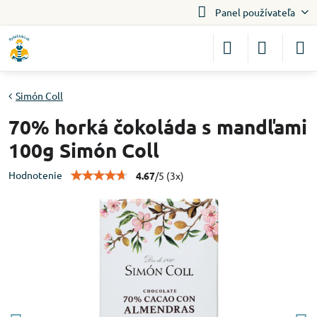
Panel používateľa
Simón Coll
70% horká čokoláda s mandľami
100g Simón Coll
Hodnotenie
4.67
/
5
(
3
x)