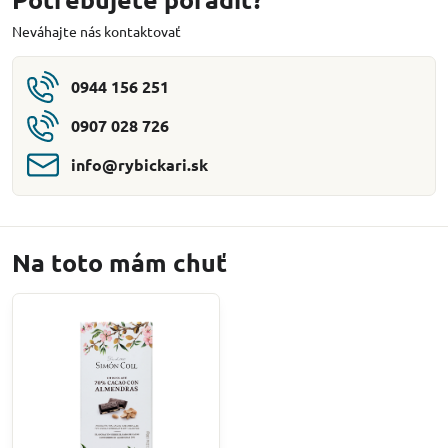
Neváhajte nás kontaktovať
0944 156 251
0907 028 726
info​@rybickari​.sk
Na toto mám chuť