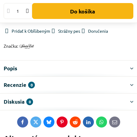
Do košíka
Pridať k Obľúbeným
Strážny pes
Doručenia
Značka:
Popis
Recenzie
0
Diskusia
0
Facebook
Twitter
Bluesky
Pinterest
Reddit
LinkedIn
WhatsApp
E-
mail