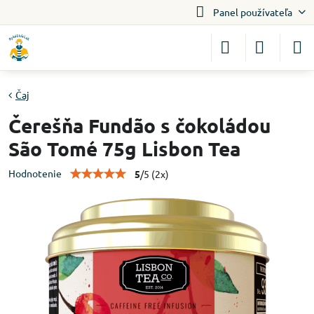
Panel používateľa
Čaj
Čerešňa Fundão s čokoládou
São Tomé 75g Lisbon Tea
Hodnotenie
5
/
5
(
2
x)