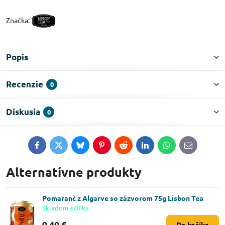
Značka:
Popis
Recenzie
0
Diskusia
0
Facebook
Twitter
Bluesky
Pinterest
Reddit
LinkedIn
WhatsApp
E-
mail
Alternatívne produkty
Pomaranč z Algarve so zázvorom 75g Lisbon Tea
Skladom ≤20 ks
9,40 €
Do košíka