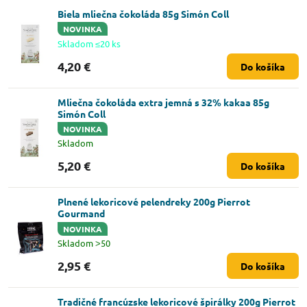
Biela mliečna čokoláda 85g Simón Coll
NOVINKA
Skladom ≤20 ks
4,20 €
Do košíka
Mliečna čokoláda extra jemná s 32% kakaa 85g
Simón Coll
NOVINKA
Skladom
5,20 €
Do košíka
Plnené lekoricové pelendreky 200g Pierrot
Gourmand
NOVINKA
Skladom ˃50
2,95 €
Do košíka
Tradičné francúzske lekoricové špirálky 200g Pierrot