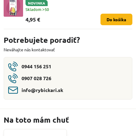
NOVINKA
Skladom ˃50
4,95 €
Do košíka
Potrebujete poradiť?
Neváhajte nás kontaktovať
0944 156 251
0907 028 726
info​@rybickari​.sk
Na toto mám chuť