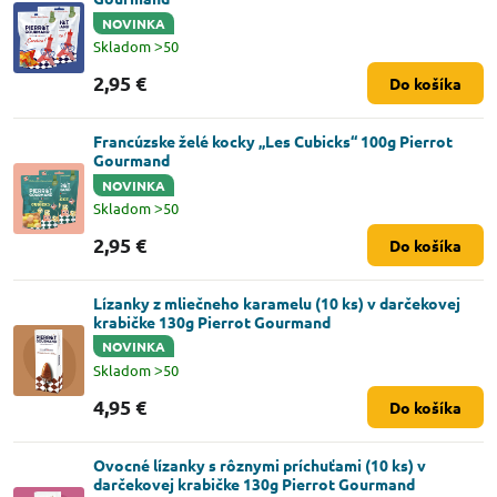
NOVINKA
Skladom ˃50
2,95 €
Do košíka
Francúzske želé kocky „Les Cubicks“ 100g Pierrot
Gourmand
NOVINKA
Skladom ˃50
2,95 €
Do košíka
Lízanky z mliečneho karamelu (10 ks) v darčekovej
krabičke 130g Pierrot Gourmand
NOVINKA
Skladom ˃50
4,95 €
Do košíka
Ovocné lízanky s rôznymi príchuťami (10 ks) v
darčekovej krabičke 130g Pierrot Gourmand