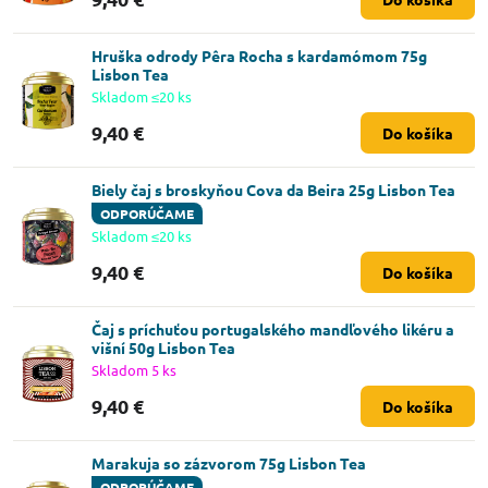
Hruška odrody Pêra Rocha s kardamómom 75g
Lisbon Tea
Skladom ≤20 ks
9,40 €
Do košíka
Biely čaj s broskyňou Cova da Beira 25g Lisbon Tea
ODPORÚČAME
Skladom ≤20 ks
9,40 €
Do košíka
Čaj s príchuťou portugalského mandľového likéru a
višní 50g Lisbon Tea
Skladom 5 ks
9,40 €
Do košíka
Marakuja so zázvorom 75g Lisbon Tea
ODPORÚČAME