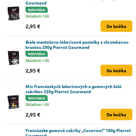
Gourmand
NOVINKA
Skladom ˃50
2,95 €
Do košíka
Biele mentolovo-lekoricové pastelky s chrumkavou
krustou 200g Pierrot Gourmand
NOVINKA
Skladom ˃50
2,95 €
Do košíka
Mix francúzskych lekoricových a gumových želé
cukríkov 250g Pierrot Gourmand
NOVINKA
Skladom ˃50
2,95 €
Do košíka
Francúzske gumové cukríky „Cocorico!“ 100g Pierrot
Gourmand