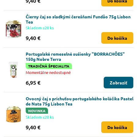
9,40 €
Do košíka
Čierny čaj so sladkými čerešňami Fundão 75g Lisbon
Tea
Skladom ≤20 ks
9,40 €
Do košíka
Portugalské remeselné sušienky "BORRACHÕES"
150g Nobre Terra
TRADIČNÁ ŠPECIALITA
Momentálne nedostupné
6,95 €
Zobraziť
Ovocný čaj s príchuťou portugalského koláčika Pastel
de Nata 75g Lisbon Tea
NOVINKA
Skladom ≤20 ks
9,40 €
Do košíka