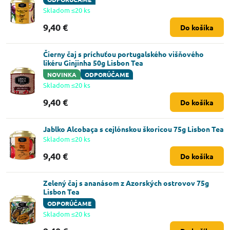
Skladom ≤20 ks
9,40 €
Do košíka
Čierny čaj s príchuťou portugalského višňového
likéru Ginjinha 50g Lisbon Tea
NOVINKA
ODPORÚČAME
Skladom ≤20 ks
9,40 €
Do košíka
Jablko Alcobaça s cejlónskou škoricou 75g Lisbon Tea
Skladom ≤20 ks
9,40 €
Do košíka
Zelený čaj s ananásom z Azorských ostrovov 75g
Lisbon Tea
ODPORÚČAME
Skladom ≤20 ks