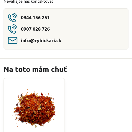
Neváhajte nás kontaktovať
0944 156 251
0907 028 726
info​@rybickari​.sk
Na toto mám chuť