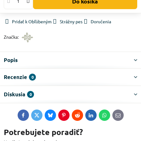
Do košíka
Pridať k Obľúbeným
Strážny pes
Doručenia
Značka:
Popis
Recenzie
0
Diskusia
0
Facebook
Twitter
Bluesky
Pinterest
Reddit
LinkedIn
WhatsApp
E-
mail
Potrebujete poradiť?