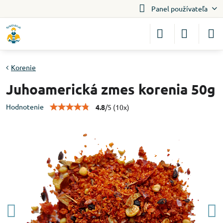
Panel používateľa
Korenie
Juhoamerická zmes korenia 50g
Hodnotenie
4.8
/
5
(
10
x)