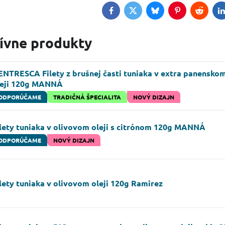
Facebook
Twitter
Bluesky
Pinterest
Reddit
L
tívne produkty
ENTRESCA Filety z brušnej časti tuniaka v extra panensko
leji 120g MANNÁ
ODPORÚČAME
TRADIČNÁ ŠPECIALITA
NOVÝ DIZAJN
ilety tuniaka v olivovom oleji s citrónom 120g MANNÁ
ODPORÚČAME
NOVÝ DIZAJN
lety tuniaka v olivovom oleji 120g Ramirez