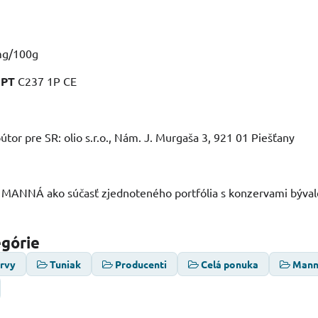
mg/100g
:
PT
C237 1P CE
útor pre SR: olio s.r.o., Nám. J. Murgaša 3, 921 01 Piešťany
 MANNÁ ako súčasť zjednoteného portfólia s konzervami býval
egórie
ervy
Tuniak
Producenti
Celá ponuka
Man