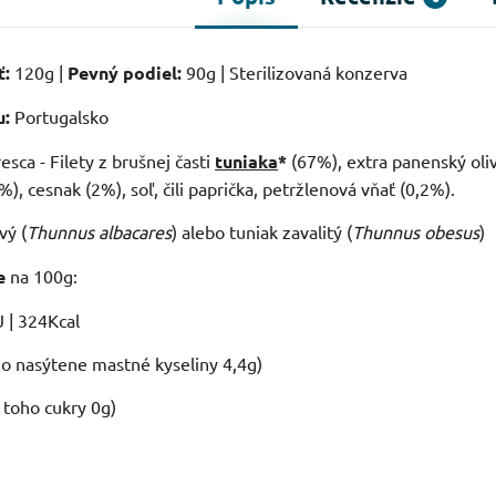
ť:
120g |
Pevný podiel:
90g | Sterilizovaná konzerva
u:
Portugalsko
sca - Filety z brušnej časti
tuniaka
*
(67%), extra panenský oliv
%), cesnak (2%), soľ, čili paprička, petržlenová vňať (0,2%).
vý (
Thunnus albacares
) alebo tuniak zavalitý (
Thunnus obesus
)
e
na 100g:
 | 324Kcal
ho nasýtene mastné kyseliny 4,4g)
z toho cukry 0g)