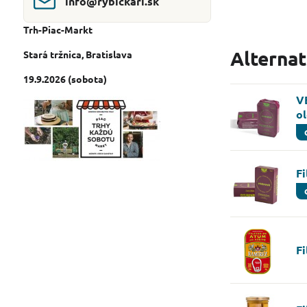
info​@rybickari​.sk
Trh-Piac-Markt
Alterna
Stará tržnica
, Bratislava
19.9.2026 (sobota)
V
o
F
Fi