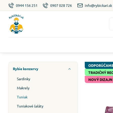
0944 156 251
0907 028 726
info@rybickari.sk
ODPORÚČAM
Rybie konzervy
TRADIČNÝ RE
Sardinky
NOVÝ DIZAJN
Makrely
Tuniak
Tuniakové šaláty