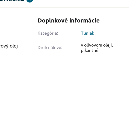
Doplnkové informácie
Kategória:
Tuniak
v olivovom oleji,
ový olej
Druh nálevu:
pikantné