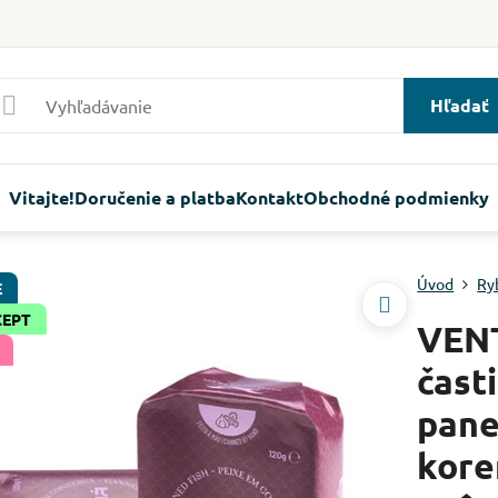
Hľadať
Vitajte!
Doručenie a platba
Kontakt
Obchodné podmienky
Úvod
Ry
E
CEPT
VENT
čast
pane
kore