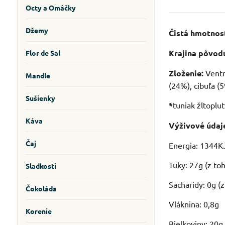
Octy a Omáčky
Džemy
Čistá hmotnos
Krajina pôvod
Flor de Sal
Zloženie:
Ventre
Mandle
(24%), cibuľa (5
Sušienky
*
tuniak žltoplut
Káva
Výživové údaj
Čaj
Energia: 1344KJ
Tuky: 27g (z to
Sladkosti
Sacharidy: 0g (
Čokoláda
Vláknina: 0,8g
Korenie
Bielkoviny: 20g