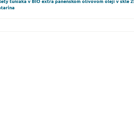
lety tuniaka v BIO extra panenskom olivovom oleji v skle 
atarina