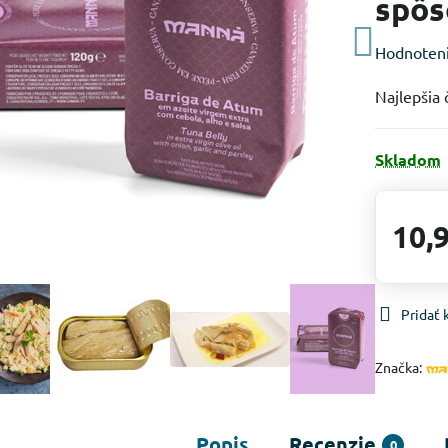
spô
Hodnoten
Najlepšia
Skladom
10,
Pridať
Značka:
Popis
Recenzie
0