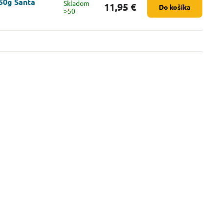
250g Santa
Skladom
11,95 €
Do košíka
˃50