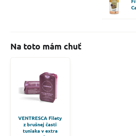
Fi
C
Na toto mám chuť
VENTRESCA Filety
z brušnej časti
tuniaka v extra