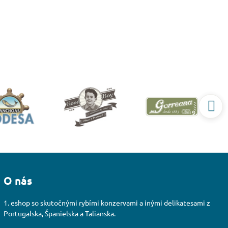
O nás
1. eshop so skutočnými rybími konzervami a inými delikatesami z
Portugalska, Španielska a Talianska.