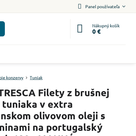
Panel používateľa
Nákupný košík
0 €
bie konzervy
Tuniak
RESCA Filety z brušnej
i tuniaka v extra
nskom olivovom oleji s
ninami na portugalský