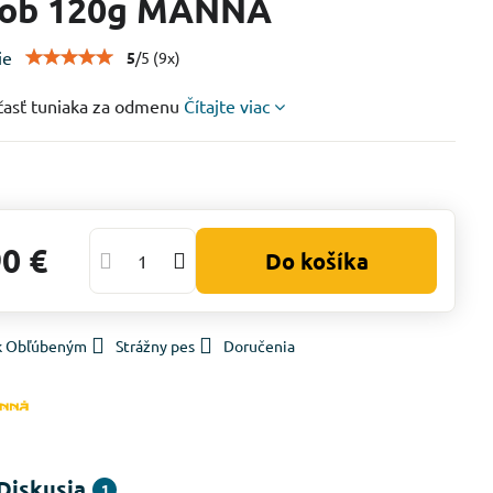
sob 120g MANNÁ
ie
5
/
5
(
9
x)
 časť tuniaka za odmenu
Čítajte viac
90 €
Do košíka
 k Obľúbeným
Strážny pes
Doručenia
Diskusia
1