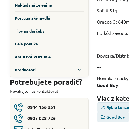
Nakladaná zelenina
Soľ: 0,51g
Portugalské mydlá
Omega-3: 640
Tipy na darčeky
EÚ kód závodu
Celá ponuka
Dovozca/Distrib
AKCIOVÁ PONUKA
---
Producenti
Novinka značky
Potrebujete poradiť?
Good Boy
.
Neváhajte nás kontaktovať
Viac z kat
0944 156 251
Rybie konz
Good Boy
0907 028 726