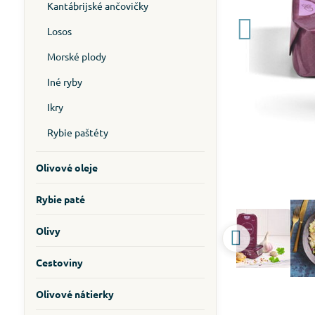
Kantábrijské ančovičky
Losos
Morské plody
Iné ryby
Ikry
Rybie paštéty
Olivové oleje
Rybie paté
Olivy
Cestoviny
Olivové nátierky