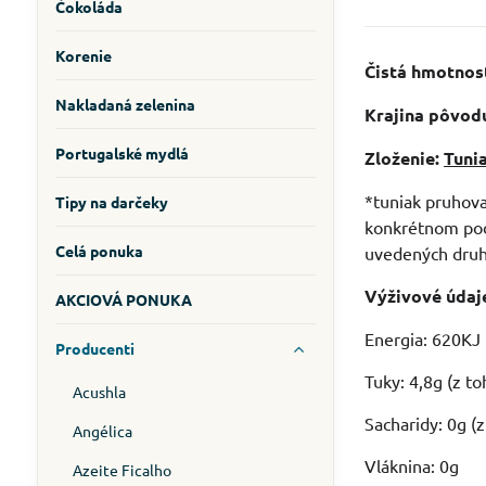
Čokoláda
Korenie
Čistá hmotnos
Nakladaná zelenina
Krajina pôvod
Portugalské mydlá
Zloženie:
Tuni
*tuniak pruhova
Tipy na darčeky
konkrétnom podd
Celá ponuka
uvedených druho
Výživové údaj
AKCIOVÁ PONUKA
Energia: 620KJ 
Producenti
Tuky: 4,8g (z t
Acushla
Sacharidy: 0g (
Angélica
Vláknina: 0g
Azeite Ficalho