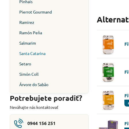
Pinhais
Pierrot Gourmand
Alterna
Ramirez
Ramón Peña
Salmarim
Fi
Santa Catarina
Setaro
Fi
Simón Coll
Árvore do Sabão
Fi
Potrebujete poradiť?
Neváhajte nás kontaktovať
0944 156 251
F