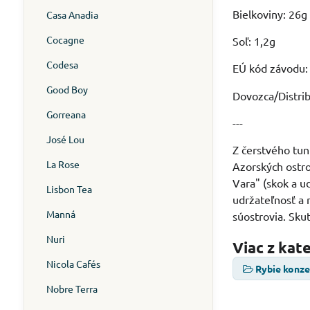
Bielkoviny: 26g
Casa Anadia
Cocagne
Soľ: 1,2g
Codesa
EÚ kód závodu
Good Boy
Dovozca/Distrib
Gorreana
---
José Lou
Z čerstvého tun
La Rose
Azorských ostro
Vara" (skok a u
Lisbon Tea
udržateľnosť a 
Manná
súostrovia. Skut
Nuri
Viac z kat
Nicola Cafés
Rybie konz
Nobre Terra