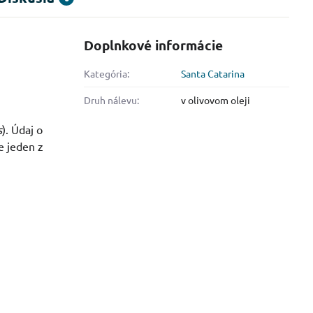
Doplnkové informácie
Kategória:
Santa Catarina
Druh nálevu:
v olivovom oleji
s
). Údaj o
e jeden z