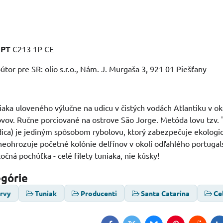
:
PT
C213 1P CE
útor pre SR: olio s.r.o., Nám. J. Murgaša 3, 921 01 Piešťany
iaka uloveného výlučne na udicu v čistých vodách Atlantiku v ok
vov. Ručne porciované na ostrove São Jorge. Metóda lovu tzv. 
dica) je jediným spôsobom rybolovu, ktorý zabezpečuje ekologi
neohrozuje početné kolónie delfínov v okolí odľahlého portuga
očná pochúťka - celé filety tuniaka, nie kúsky!
egórie
ervy
Tuniak
Producenti
Santa Catarina
Ce