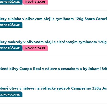
ODPORÚČAME
NOVÝ DIZAJN
lety tuniaka v olivovom oleji s tymiánom 120g Santa Catar
ODPORÚČAME
ilety makrely v olivovom oleji s citrónovým tymiánom 12
ODPORÚČAME
NOVÝ DIZAJN
elené olivy Campo Real v náleve s cesnakom a bylinkami 34
elené olivy v náleve na vidiecky spôsob Campesino 350g Jo
ODPORÚČAME