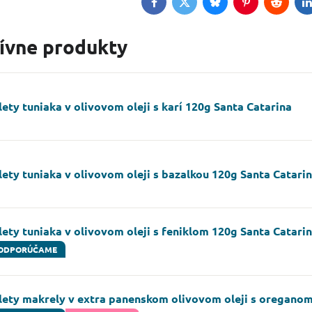
Facebook
Twitter
Bluesky
Pinterest
Reddit
L
tívne produkty
lety tuniaka v olivovom oleji s karí 120g Santa Catarina
lety tuniaka v olivovom oleji s bazalkou 120g Santa Catari
lety tuniaka v olivovom oleji s feniklom 120g Santa Catari
ODPORÚČAME
ilety makrely v extra panenskom olivovom oleji s orega