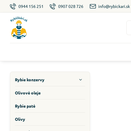
0944 156 251
0907 028 726
info@rybickari.sk
Rybie konzervy
Olivové oleje
Rybie paté
Olivy