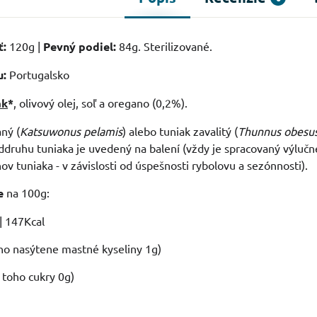
ť:
120g |
Pevný podiel:
84g. Sterilizované.
u:
Portugalsko
ak
*
, olivový olej, soľ a oregano (0,2%).
ný (
Katsuwonus pelamis
) alebo tuniak zavalitý (
Thunnus obesu
ruhu tuniaka je uvedený na balení (vždy je spracovaný výlučn
v tuniaka - v závislosti od úspešnosti rybolovu a sezónnosti).
e
na 100g:
| 147Kcal
oho nasýtene mastné kyseliny 1g)
z toho cukry 0g)