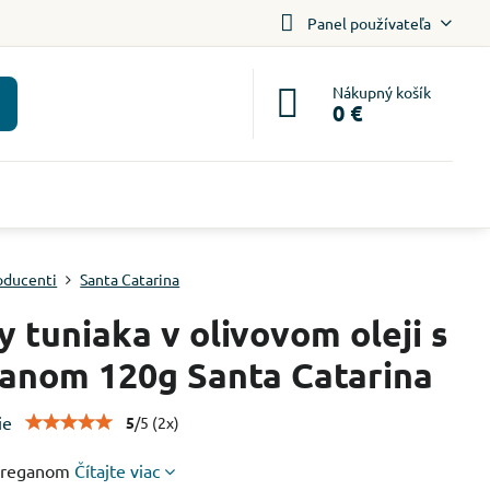
Panel používateľa
Nákupný košík
0 €
oducenti
Santa Catarina
ty tuniaka v olivovom oleji s
anom 120g Santa Catarina
ie
5
/
5
(
2
x)
 oreganom
Čítajte viac