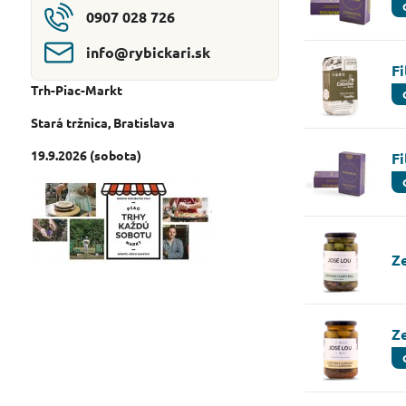
0907 028 726
info​@rybickari​.sk
Fi
Trh-Piac-Markt
Stará tržnica
, Bratislava
19.9.2026 (sobota)
F
Z
Z