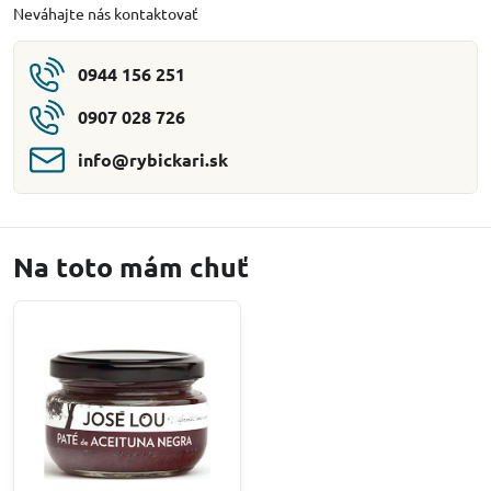
Neváhajte nás kontaktovať
0944 156 251
0907 028 726
info​@rybickari​.sk
Na toto mám chuť