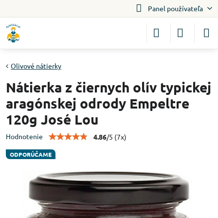
Panel používateľa
Olivové nátierky
Nátierka z čiernych olív typickej
aragónskej odrody Empeltre
120g José Lou
Hodnotenie
4.86
/
5
(
7
x)
ODPORÚČAME