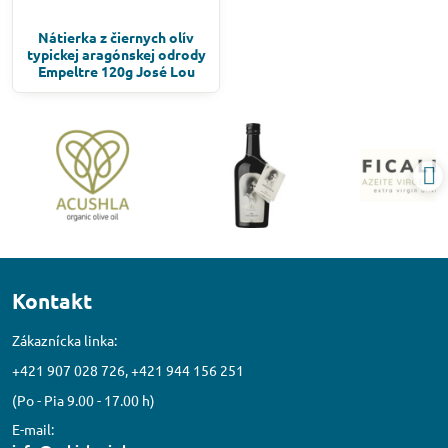
Nátierka z čiernych olív
typickej aragónskej odrody
Empeltre 120g José Lou
Kontakt
Zákaznícka linka:
+421 907 028 726, +421 944 156 251
(Po - Pia 9.00 - 17.00 h)
E-mail: